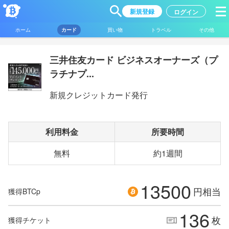
新規登録
ログイン
ホーム
カード
買い物
トラベル
その他
三井住友カード ビジネスオーナーズ（プ
ラチナプ...
新規クレジットカード発行
利用料金
所要時間
無料
約1週間
13500
円相当
獲得BTCp
136
枚
獲得チケット