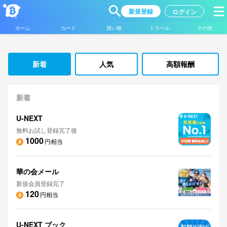
新規登録
ログイン
ホーム
カード
買い物
トラベル
その他
新着
人気
高額報酬
新着
U-NEXT
無料お試し登録完了後
1000
円相当
華の会メール
新規会員登録完了
120
円相当
U-NEXT ブック