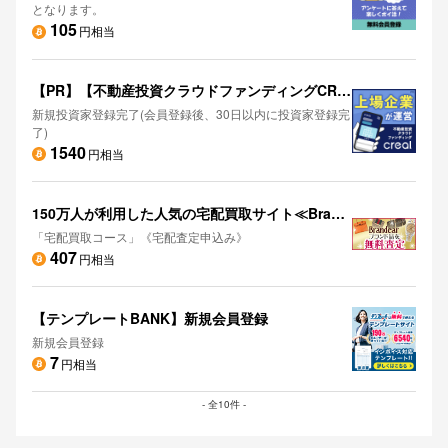
となります。
105
円相当
【PR】【不動産投資クラウドファンディングCREAL（クリアル）】新規投資家登録完了】
新規投資家登録完了(会員登録後、30日以内に投資家登録完
了)
1540
円相当
150万人が利用した人気の宅配買取サイト≪Brandear≫
「宅配買取コース」《宅配査定申込み》
407
円相当
【テンプレートBANK】新規会員登録
新規会員登録
7
円相当
- 全10件 -