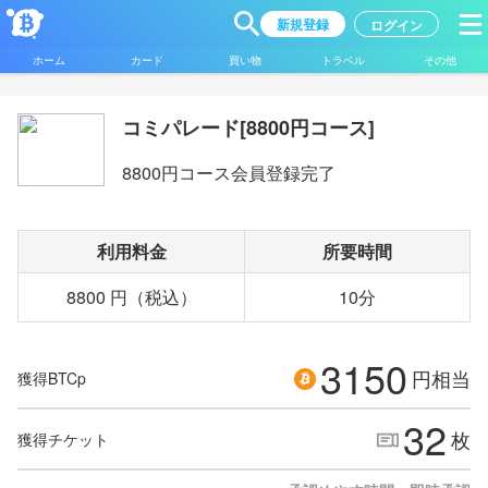
新規登録
ログイン
ホーム
カード
買い物
トラベル
その他
コミパレード[8800円コース]
8800円コース会員登録完了
利用料金
所要時間
8800 円（税込）
10分
3150
円相当
獲得BTCp
32
枚
獲得チケット