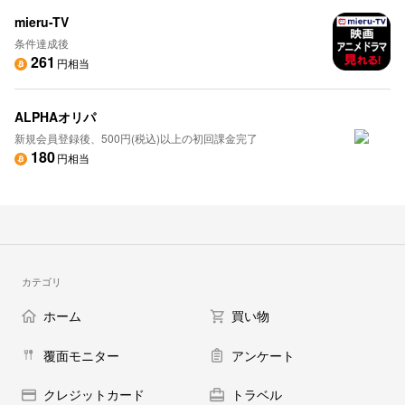
mieru-TV
条件達成後
261
円相当
ALPHAオリパ
新規会員登録後、500円(税込)以上の初回課金完了
180
円相当
カテゴリ
ホーム
買い物
覆面モニター
アンケート
クレジットカード
トラベル