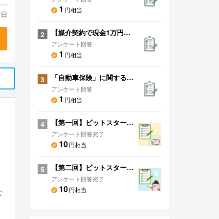
1
円相当
 日
【媒介契約で現金1万円プレゼント】あなたのお家を無料で一括査定！
2
アンケート回答
1
円相当
「自動車保険」に関するアンケート
3
アンケート回答
1
円相当
【第一回】ビットスタートアンケート！
4
アンケート回答完了
10
円相当
【第二回】ビットスタートアンケート！
5
アンケート回答完了
10
円相当
な