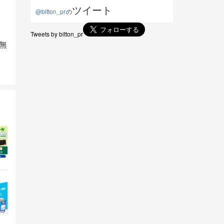
ツイート
@bitton_pr
の
Tweets by bitton_pr
無