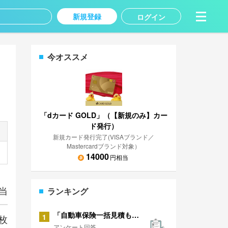
新規登録
ログイン
今オススメ
「dカード GOLD」（【新規のみ】カー
ド発行）
新規カード発行完了(VISAブランド／
Mastercardブランド対象）
14000
円相当
当
ランキング
「自動車保険一括見積もり」に関するアンケート
1
枚
アンケート回答