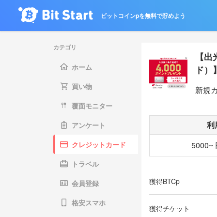
ビットコインpを無料で貯めよう
カテゴリ
【出光
ホーム
ド）
買い物
新規カ
覆面モニター
利
アンケート
クレジットカード
5000
トラベル
獲得BTCp
会員登録
格安スマホ
獲得チケット