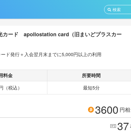
カード apollostation card（旧まいどプラスカー
】
ード発行＋入会翌月末までに5,000円以上の利用
用料金
所要時間
~ 円（税込）
最短5分
3600
円相
37