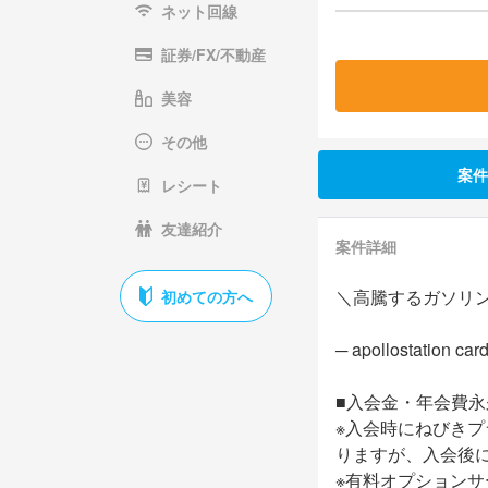
ネット回線
証券/FX/不動産
美容
その他
案件
レシート
友達紹介
案件詳細
＼高騰するガソリ
初めての方へ
─ apollostation car
■入会金・年会費永
※入会時にねびきプ
りますが、入会後
※有料オプション