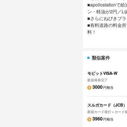
■apollostatio
ン・軽油が2円／L
■さらにねびきプラ
■有料道路の料金所
料！
類似案件
モビットVISA-W
新規発券完了
3000
円相当
スルガカード（JCB
新規カード発行＋カード発
3960
円相当