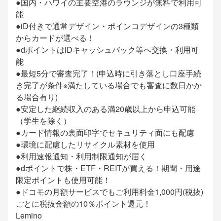
●国内・ハワイの主要空港のラウンジが無料で利用可
能
●iD付きで通常デザイン・ポインコデザインの3種類
からカードが選べる！
●dポイントはiDキャッシュバック等へ交換・利用可
能
●最短5分で審査完了！(申込時に引き落とし口座手続
き完了が条件※満たしている場合でも審査に数日かか
る場合有り)
●安定した継続収入のある満20歳以上から申込可能
（学生を除く）
●カード情報の裏面印字でセキュリティ面にも配慮
●環境に配慮したリサイクル素材を使用
●利用速報通知・利用制限通知が届く
●dポイントで株・ETF・REITが買える！期間・用途
限定ポイントも使用可能！
●ドコモの月額サービスでもご利用料金1,000円(税抜)
ごとに税抜金額の10％ポイント還元！
Lemino