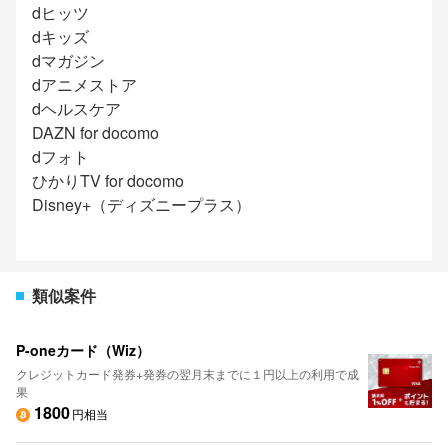
dヒッツ
dキッズ
dマガジン
dアニメストア
dヘルスケア
DAZN for docomo
dフォト
ひかりTV for docomo
Disney+（ディズニープラス）
類似案件
P-oneカード（Wiz）
クレジットカード発券+発券の翌月末までに１円以上の利用で成
果
1800
円相当