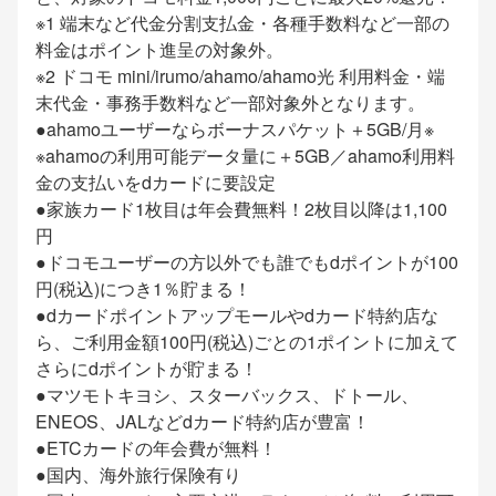
※1 端末など代金分割支払金・各種手数料など一部の
料金はポイント進呈の対象外。
※2 ドコモ mini/irumo/ahamo/ahamo光 利用料金・端
末代金・事務手数料など一部対象外となります。
●ahamoユーザーならボーナスパケット＋5GB/月※
※ahamoの利用可能データ量に＋5GB／ahamo利用料
金の支払いをdカードに要設定
●家族カード1枚目は年会費無料！2枚目以降は1,100
円
●ドコモユーザーの方以外でも誰でもdポイントが100
円(税込)につき1％貯まる！
●dカードポイントアップモールやdカード特約店な
ら、ご利用金額100円(税込)ごとの1ポイントに加えて
さらにdポイントが貯まる！
●マツモトキヨシ、スターバックス、ドトール、
ENEOS、JALなどdカード特約店が豊富！
●ETCカードの年会費が無料！
●国内、海外旅行保険有り