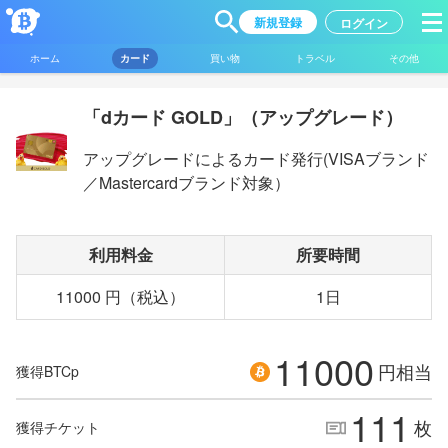
新規登録
ログイン
ホーム
カード
買い物
トラベル
その他
「dカード GOLD」（アップグレード）
アップグレードによるカード発行(VISAブランド
／Mastercardブランド対象）
利用料金
所要時間
11000 円（税込）
1日
11000
円相当
獲得BTCp
111
枚
獲得チケット