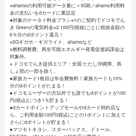
※ahamoの利用可能データ量に＋5GB／ahamo利用料
金の支払いをdカードに要設定
●対象のケータイ料金プラン※1のご契約でドコモでん
き Greenの電気料金※2 100円(税抜)ごとに税抜金額の
6％分のdポイント還元！
※5Gギガホ・ギガライト、ahamoなど
※燃料調整費、再生可能エネルギー発電促進賦課金は
対象外。
※ ドコモでんき提供エリア：全国 ただし沖縄県、島
しょ部の一部を除く。
●家族カード1枚目は年会費無料！家族カードも10%
分のdポイントがたまる！
●ドコモユーザーの方以外でも誰でもdポイントが100
円(税込)につき1％貯まる！
●dカードポイントアップモールやdカード特約店な
ら、ご利用金額100円(税込)ごとの1ポイントに加えて
さらにdポイントが貯まる！
●マツモトキヨシ、スターバックス、ドトール、