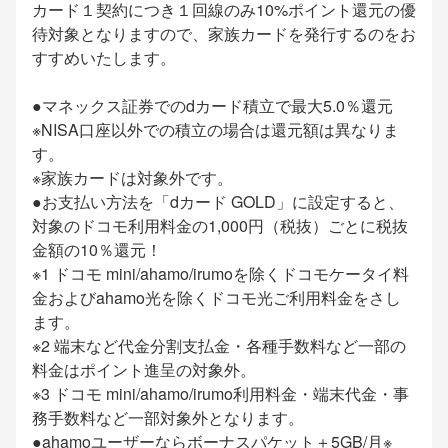
カード１契約につき１回線のみ10%ポイント還元の優
待対象となりますので、家族カードを発行するのをお
すすめいたします。
●マネックス証券でのdカード積立で最大5.0％還元
※NISA口座以外での積立の場合は還元額は異なりま
す。
※家族カードは対象外です。
●お支払い方法を「dカード GOLD」に設定すると、
対象のドコモ利用料金の1,000円（税抜）ごとに税抜
金額の10％還元！
※1 ドコモ mini/ahamo/irumoを除くドコモケータイ料
金およびahamo光を除くドコモ光ご利用料金をさし
ます。
※2 端末など代金分割支払金・各種手数料など一部の
料金はポイント進呈の対象外。
※3 ドコモ mini/ahamo/irumo利用料金・端末代金・事
務手数料など一部対象外となります。
●ahamoユーザーならボーナスパケット＋5GB/月※