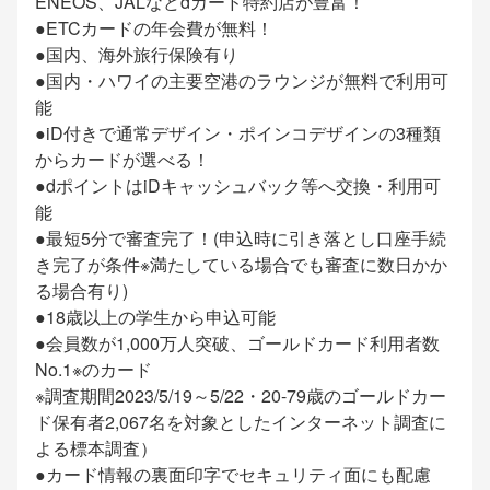
ENEOS、JALなどdカード特約店が豊富！
●ETCカードの年会費が無料！
●国内、海外旅行保険有り
●国内・ハワイの主要空港のラウンジが無料で利用可
能
●iD付きで通常デザイン・ポインコデザインの3種類
からカードが選べる！
●dポイントはiDキャッシュバック等へ交換・利用可
能
●最短5分で審査完了！(申込時に引き落とし口座手続
き完了が条件※満たしている場合でも審査に数日かか
る場合有り)
●18歳以上の学生から申込可能
●会員数が1,000万人突破、ゴールドカード利用者数
No.1※のカード
※調査期間2023/5/19～5/22・20-79歳のゴールドカー
ド保有者2,067名を対象としたインターネット調査に
よる標本調査）
●カード情報の裏面印字でセキュリティ面にも配慮