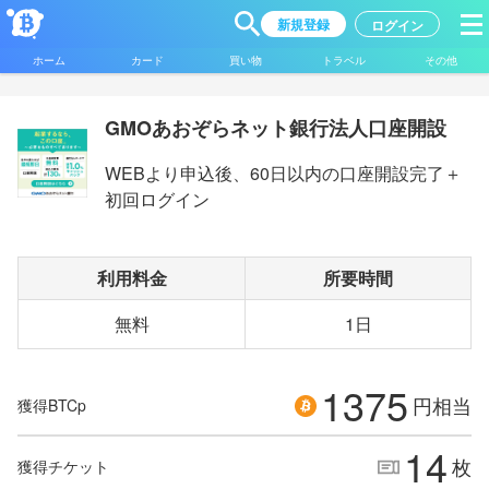
新規登録
ログイン
ホーム
カード
買い物
トラベル
その他
GMOあおぞらネット銀行法人口座開設
WEBより申込後、60日以内の口座開設完了＋
初回ログイン
利用料金
所要時間
無料
1日
1375
円相当
獲得BTCp
14
枚
獲得チケット