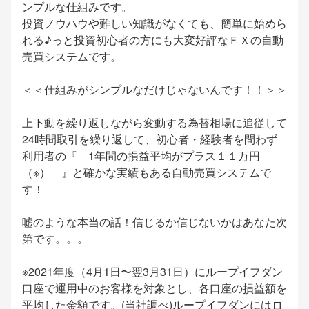
ンプルな仕組みです。
投資ノウハウや難しい知識がなくても、簡単に始めら
れる♪っと投資初心者の方にも大変好評なＦＸの自動
売買システムです。
＜＜仕組みがシンプルなだけじゃないんです！！＞＞
上下動を繰り返しながら変動する為替相場に追従して
24時間取引を繰り返して、初心者・経験者を問わず
利用者の『 1年間の損益平均がプラス１１万円
（※） 』と確かな実績もある自動売買システムで
す！
嘘のような本当の話！信じるか信じないかはあなた次
第です。。。
※2021年度（4月1日〜翌3月31日）にループイフダン
口座で運用中のお客様を対象とし、各口座の損益額を
平均した金額です。(当社調べ)ループイフダンにはロ