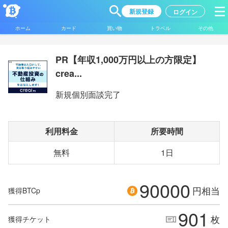
新規登録
ログイン
ホーム
カード
買い物
トラベル
その他
PR【年収1,000万円以上の方限定】
crea...
新規個別面談完了
利用料金
所要時間
無料
1日
90000
円相当
獲得BTCp
901
枚
獲得チケット