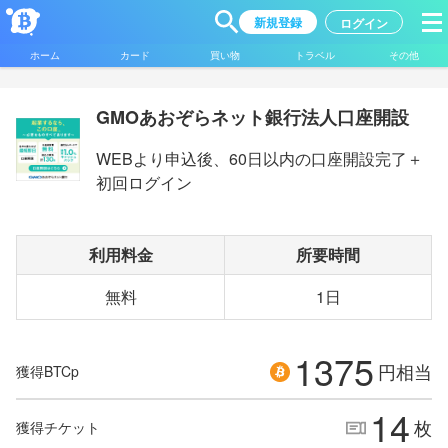
新規登録
ログイン
ホーム
カード
買い物
トラベル
その他
GMOあおぞらネット銀行法人口座開設
WEBより申込後、60日以内の口座開設完了＋
初回ログイン
利用料金
所要時間
無料
1日
1375
円相当
獲得BTCp
14
枚
獲得チケット