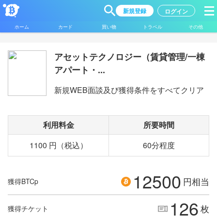
新規登録
ログイン
ホーム
カード
買い物
トラベル
その他
アセットテクノロジー（賃貸管理/一棟
アパート・...
新規WEB面談及び獲得条件をすべてクリア
利用料金
所要時間
1100 円（税込）
60分程度
12500
円相当
獲得BTCp
126
枚
獲得チケット