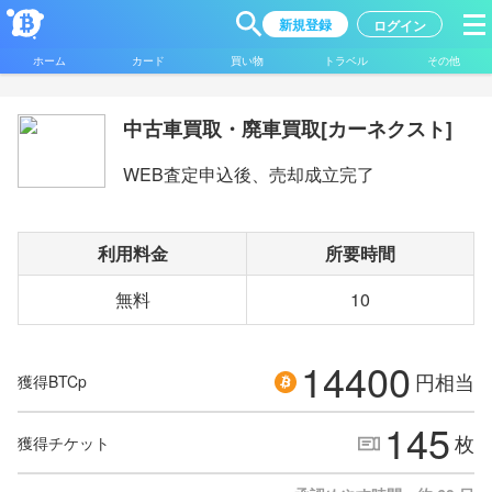
新規登録
ログイン
ホーム
カード
買い物
トラベル
その他
中古車買取・廃車買取[カーネクスト]
WEB査定申込後、売却成立完了
利用料金
所要時間
無料
10
14400
円相当
獲得BTCp
145
枚
獲得チケット