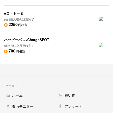
eコトもーる
商品購入後の設置完了
2250
円相当
ハッピーパス×ChargeSPOT
新規月額会員登録完了
700
円相当
カテゴリ
ホーム
買い物
覆面モニター
アンケート