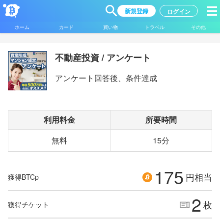
新規登録
ログイン
ホーム
カード
買い物
トラベル
その他
不動産投資 / アンケート
アンケート回答後、条件達成
利用料金
所要時間
無料
15分
175
円相当
獲得BTCp
2
枚
獲得チケット