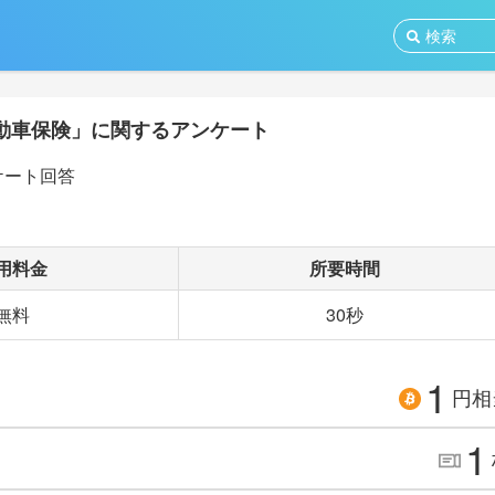
動車保険」に関するアンケート
ケート回答
用料金
所要時間
無料
30秒
1
円相
1