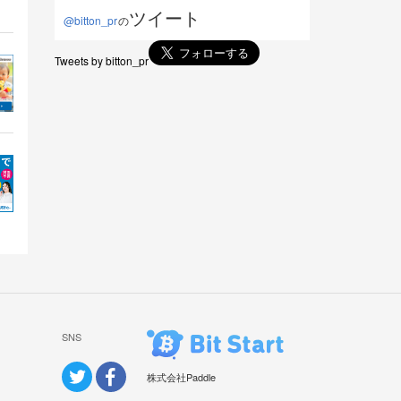
ツイート
@bitton_pr
の
Tweets by bitton_pr
SNS
株式会社Paddle