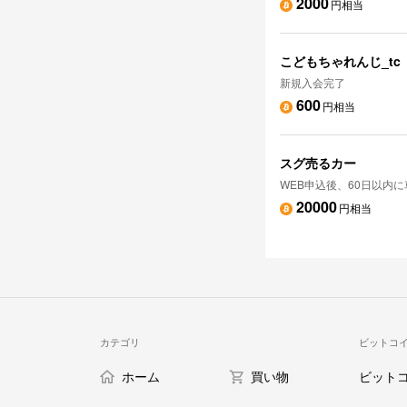
2000
円相当
こどもちゃれんじ_tc
新規入会完了
600
円相当
スグ売るカー
WEB申込後、60日以内
20000
円相当
カテゴリ
ビットコ
ホーム
買い物
ビット