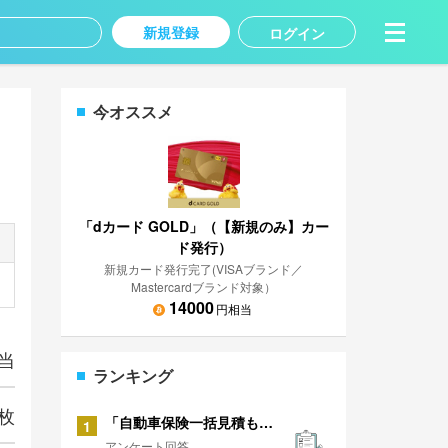
新規登録
ログイン
今オススメ
「dカード GOLD」（【新規のみ】カー
ド発行）
新規カード発行完了(VISAブランド／
Mastercardブランド対象）
14000
円相当
当
ランキング
枚
「自動車保険一括見積もり」に関するアンケート
1
アンケート回答