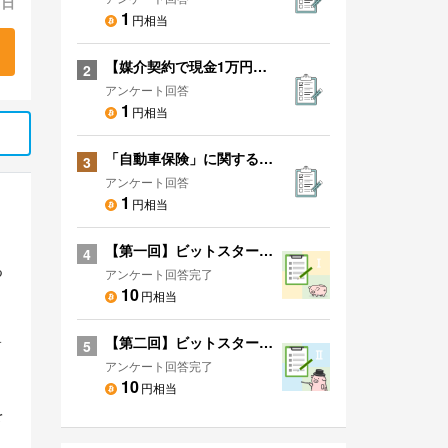
 日
1
円相当
【媒介契約で現金1万円プレゼント】あなたのお家を無料で一括査定！
2
アンケート回答
1
円相当
「自動車保険」に関するアンケート
3
アンケート回答
1
円相当
【第一回】ビットスタートアンケート！
4
る
アンケート回答完了
10
円相当
ォ
【第二回】ビットスタートアンケート！
5
。
アンケート回答完了
10
円相当
を