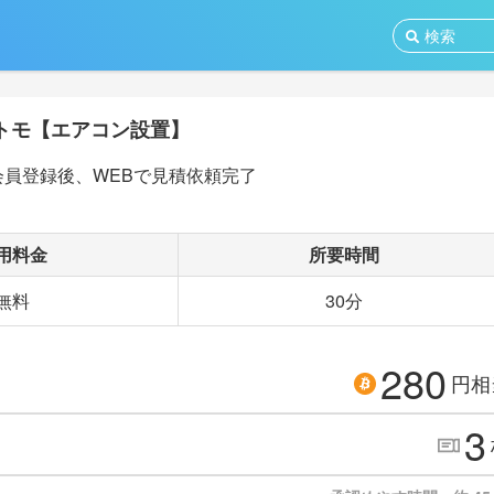
トモ【エアコン設置】
会員登録後、WEBで見積依頼完了
用料金
所要時間
無料
30分
280
円相
3