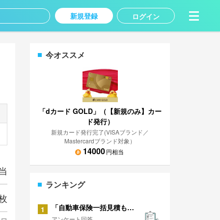
新規登録
ログイン
今オススメ
「dカード GOLD」（【新規のみ】カー
ド発行）
新規カード発行完了(VISAブランド／
Mastercardブランド対象）
14000
円相当
当
ランキング
枚
「自動車保険一括見積もり」に関するアンケート
1
アンケート回答