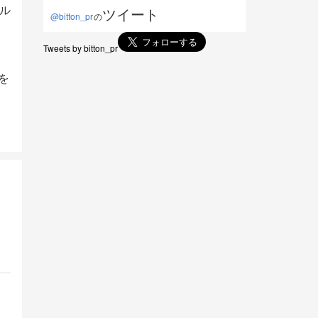
ル
ツイート
@bitton_pr
の
Tweets by bitton_pr
を
。