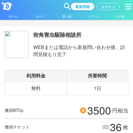
新規登録
ログイン
ホーム
カード
買い物
トラベル
その他
街角害虫駆除相談所
WEBまたは電話から新規問い合わせ後、訪
問見積もり完了
利用料金
所要時間
無料
1日
3500
円相当
獲得BTCp
36
枚
獲得チケット