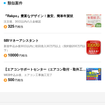
類似案件
『Rakpo』豊富なデザイン！激安、簡単年賀状
注文後、30日以内の入金確認
325
円相当
SBIマネーアシスタント
新規申込み後30日以内に初回借入30万円以上（契約額200万円以
下）
10000
円相当
【エアコンサポートセンター（エアコン取付・取外工事）】WEB申込み
WEB申込み後、エアコン工事施工完了
500
円相当