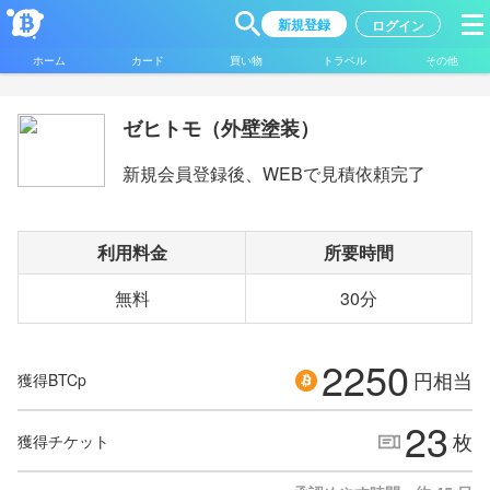
新規登録
ログイン
ホーム
カード
買い物
トラベル
その他
ゼヒトモ（外壁塗装）
新規会員登録後、WEBで見積依頼完了
利用料金
所要時間
無料
30分
2250
円相当
獲得BTCp
23
枚
獲得チケット