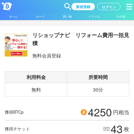
新規登録
ログイン
ホーム
カード
買い物
トラベル
その他
リショップナビ リフォーム費用一括見
積
無料会員登録
利用料金
所要時間
無料
30分
4250
円相当
獲得BTCp
43
枚
獲得チケット