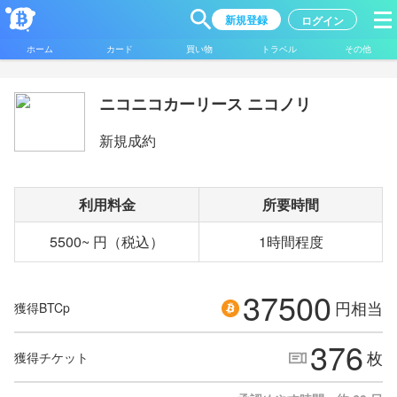
新規登録
ログイン
ホーム
カード
買い物
トラベル
その他
ニコニコカーリース ニコノリ
新規成約
利用料金
所要時間
5500~ 円（税込）
1時間程度
37500
円相当
獲得BTCp
376
枚
獲得チケット