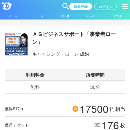
新規登録
ログイン
ホーム
カード
買い物
トラベル
その他
ＡＧビジネスサポート「事業者ロー
ン」
キャッシング・ローン 成約
利用料金
所要時間
無料
30分
17500
円相当
獲得BTCp
176
枚
獲得チケット