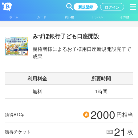
新規登録
ログイン
ホーム
カード
買い物
トラベル
その他
みずほ銀行子ども口座開設
親権者様によるお子様用口座新規開設完了で
成果
利用料金
所要時間
無料
1時間
2000
円相当
獲得BTCp
21
枚
獲得チケット