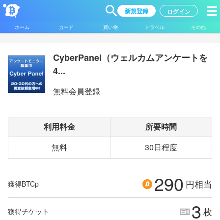
新規登録
ログイン
ホーム
カード
買い物
トラベル
その他
CyberPanel（ウェルカムアンケートを
4...
無料会員登録
利用料金
所要時間
無料
30日程度
290
円相当
獲得BTCp
3
枚
獲得チケット