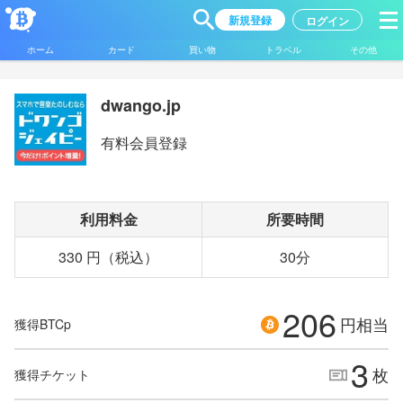
新規登録
ログイン
ホーム
カード
買い物
トラベル
その他
dwango.jp
有料会員登録
利用料金
所要時間
330 円（税込）
30分
206
円相当
獲得BTCp
3
枚
獲得チケット