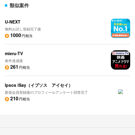
類似案件
U-NEXT
無料お試し登録完了後
1000
円相当
mieru-TV
条件達成後
261
円相当
Ipsos iSay（イプソス アイセイ）
新規会員登録後のプロフィールアンケート回答完了
210
円相当