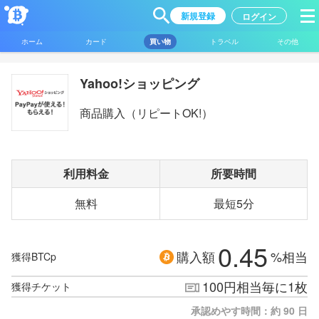
新規登録
ログイン
ホーム
カード
買い物
トラベル
その他
Yahoo!ショッピング
商品購入（リピートOK!）
利用料金
所要時間
無料
最短5分
0.45
購入額
%相当
獲得BTCp
100円相当毎に1枚
獲得チケット
承認めやす時間：約 90 日