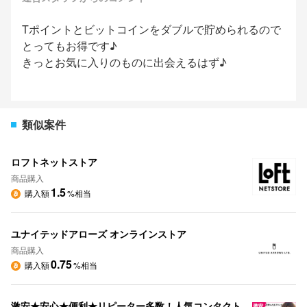
Tポイントとビットコインをダブルで貯められるので
とってもお得です♪
きっとお気に入りのものに出会えるはず♪
類似案件
ロフトネットストア
商品購入
1.5
購入額
%相当
ユナイテッドアローズ オンラインストア
商品購入
0.75
購入額
%相当
激安★安心★便利★リピーター多数！人気コンタクト販売【レンズラボ】全品処方箋不要