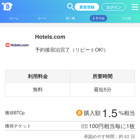
新規登録
ログイン
ホーム
カード
買い物
トラベル
その他
Hotels.com
予約後宿泊完了（リピートOK!）
利用料金
所要時間
無料
最短5分
1.5
購入額
%相当
獲得BTCp
100円相当毎に1枚
獲得チケット
承認めやす時間：約 62 日