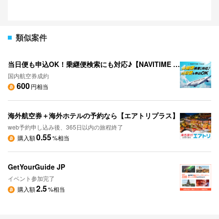
類似案件
当日便も申込OK！乗継便検索にも対応♪【NAVITIME Travel】
国内航空券成約
600
円相当
海外航空券＋海外ホテルの予約なら【エアトリプラス】
web予約申し込み後、365日以内の旅程終了
0.55
購入額
%相当
GetYourGuide JP
イベント参加完了
2.5
購入額
%相当