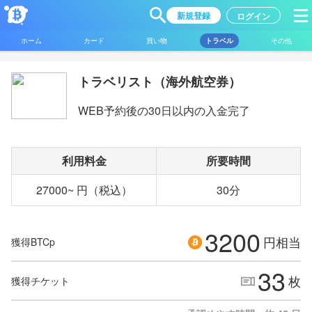
新規登録
ログイン
ホーム
カード
買い物
トラベル
その他
トラベリスト（海外航空券）
WEB予約後の30日以内の入金完了
利用料金
所要時間
27000~ 円（税込）
30分
3200
円相当
獲得BTCp
33
枚
獲得チケット