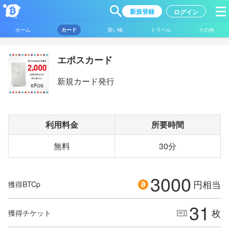
新規登録
ログイン
ホーム
カード
買い物
トラベル
その他
エポスカード
新規カード発行
利用料金
所要時間
無料
30分
3000
円相当
獲得BTCp
31
枚
獲得チケット