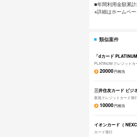
■年間利用金額累計
※詳細はホームペ
類似案件
「dカード PLATI
PLATINUM クレジッ
20000
円相当
三井住友カード ビジ
新規クレジットカード発
10000
円相当
イオンカード（ NEX
カード発行