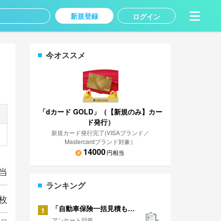
新規登録
ログイン
今オススメ
「dカード GOLD」（【新規のみ】カー
ド発行）
新規カード発行完了(VISAブランド／
Mastercardブランド対象）
14000
円相当
当
ランキング
枚
「自動車保険一括見積もり」に関するアンケート
1
アンケート回答