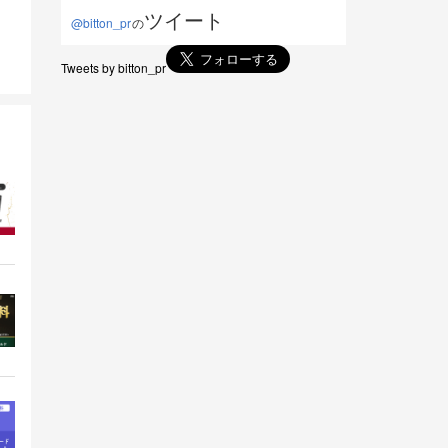
ツイート
@bitton_pr
の
Tweets by bitton_pr