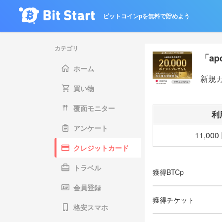
ビットコインpを無料で貯めよう
カテゴリ
「ap
ホーム
新規
買い物
覆面モニター
利
アンケート
11,00
クレジットカード
トラベル
獲得BTCp
会員登録
獲得チケット
格安スマホ