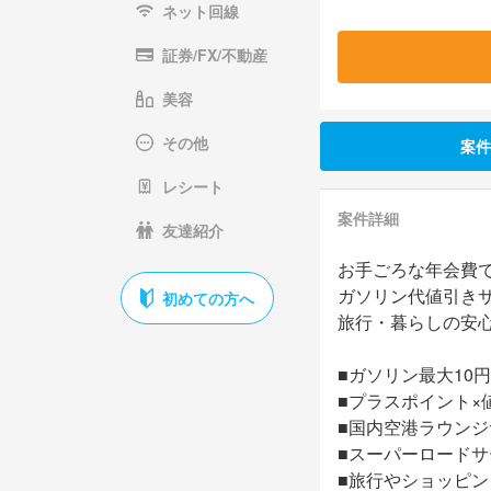
ネット回線
証券/FX/不動産
美容
その他
案件
レシート
案件詳細
友達紹介
お手ごろな年会費
ガソリン代値引き
初めての方へ
旅行・暮らしの安
■ガソリン最大10円
■プラスポイント×
■国内空港ラウン
■スーパーロード
■旅行やショッピ