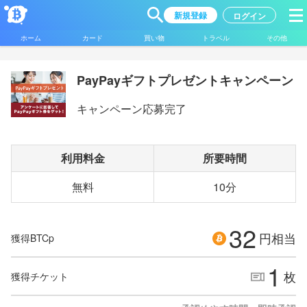
新規登録
ログイン
ホーム
カード
買い物
トラベル
その他
PayPayギフトプレゼントキャンペーン
キャンペーン応募完了
利用料金
所要時間
無料
10分
32
円相当
獲得BTCp
1
枚
獲得チケット