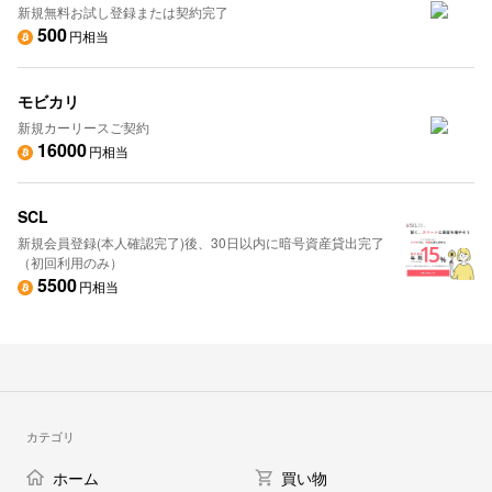
新規無料お試し登録または契約完了
500
円相当
モビカリ
新規カーリースご契約
16000
円相当
SCL
新規会員登録(本人確認完了)後、30日以内に暗号資産貸出完了
（初回利用のみ）
5500
円相当
カテゴリ
ホーム
買い物