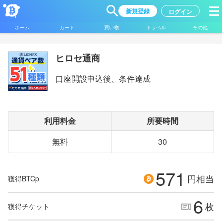
新規登録
ログイン
ホーム
カード
買い物
トラベル
その他
ヒロセ通商
口座開設申込後、条件達成
利用料金
所要時間
無料
30
571
円相当
獲得BTCp
6
枚
獲得チケット